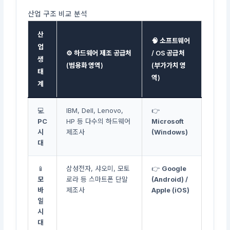
산업 구조 비교 분석
산
🧠 소프트웨어
업
⚙️ 하드웨어 제조 공급처
/ OS 공급처
생
(범용화 영역)
(부가가치 영
태
역)
계
💻
IBM, Dell, Lenovo,
👉
PC
HP 등 다수의 하드웨어
Microsoft
시
제조사
(Windows)
대
📱
삼성전자, 샤오미, 모토
👉
Google
모
로라 등 스마트폰 단말
(Android) /
바
제조사
Apple (iOS)
일
시
대