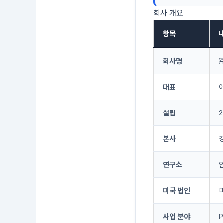
회사 개요
항목
회사명
㈜
대표
설립
본사
연구소
미국 법인
미
사업 분야
P