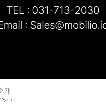
소개
/ By
user