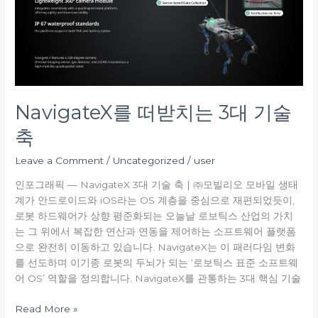
는
3
대
기
술
축
NavigateX를 떠받치는 3대 기술
축
Leave a Comment
/
Uncategorized
/
user
인포그래픽 — NavigateX 3대 기술 축 | ㈜모빌리오 모바일 생태
계가 안드로이드와 iOS라는 OS 계층을 중심으로 재편되었듯이,
로봇 하드웨어가 상향 평준화되는 오늘날 로보틱스 산업의 가치
는 그 위에서 복잡한 연산과 연동을 제어하는 소프트웨어 플랫폼
으로 완전히 이동하고 있습니다. NavigateX는 이 패러다임 변화
를 선도하며 이기종 로봇의 두뇌가 되는 ‘로보틱스 표준 소프트웨
어 OS’ 역할을 정의합니다. NavigateX를 관통하는 3대 핵심 기술
Read More »