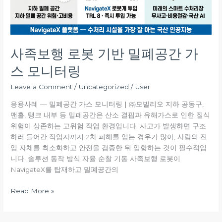
반
밀
폐
공
간
사족보행 로봇 기반 밀폐공간 가
가
스 모니터링
스
모
Leave a Comment
/
Uncategorized
/
user
니
터
응용사례 — 밀폐공간 가스 모니터링 | ㈜모빌리오 지하 공동구,
링
맨홀, 탱크 내부 등 밀폐공간은 산소 결핍과 유해가스로 인한 질식
위험이 상존하는 고위험 작업 환경입니다. 사고가 발생하면 구조
하러 들어간 작업자까지 2차 피해를 입는 경우가 많아, 사람의 진
입 자체를 최소화하고 안전을 검증한 뒤 입항하는 것이 필수적입
니다. 솔루션 동작 방식 자율 순찰 기동 사족보행 로봇이
NavigateX를 탑재하고 밀폐공간의
Read More »