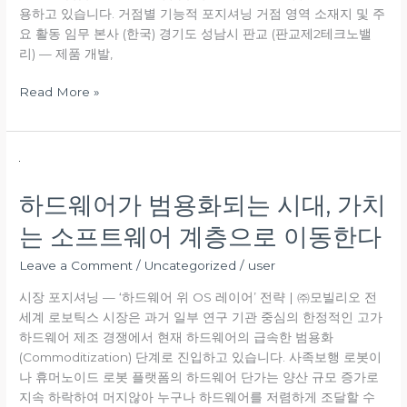
용하고 있습니다. 거점별 기능적 포지셔닝 거점 영역 소재지 및 주
요 활동 임무 본사 (한국) 경기도 성남시 판교 (판교제2테크노밸
리) — 제품 개발,
Read More »
하
드
하드웨어가 범용화되는 시대, 가치
웨
어
는 소프트웨어 계층으로 이동한다
가
범
Leave a Comment
/
Uncategorized
/
user
용
시장 포지셔닝 — ‘하드웨어 위 OS 레이어’ 전략 | ㈜모빌리오 전
화
세계 로보틱스 시장은 과거 일부 연구 기관 중심의 한정적인 고가
되
하드웨어 제조 경쟁에서 현재 하드웨어의 급속한 범용화
는
(Commoditization) 단계로 진입하고 있습니다. 사족보행 로봇이
시
나 휴머노이드 로봇 플랫폼의 하드웨어 단가는 양산 규모 증가로
대,
지속 하락하여 머지않아 누구나 하드웨어를 저렴하게 조달할 수
가