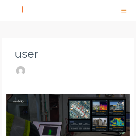
Skip
to
content
user
모
빌
리
오,
CES
2026