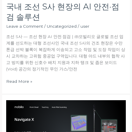
점
국내 조선 S사 현장의 AI 안전·점
검
검 솔루션
솔
루
Leave a Comment
/
Uncategorized
/
user
션
조선 S사 — 조선 현장 AI 안전·점검 | ㈜모빌리오 글로벌 조선 업
계를 선도하는 대형 조선사인 국내 조선 S사의 건조 현장은 수만
톤급 선박 블록이 복잡하게 이송되고 고소 작업 및 도장 작업이 상
시 교차하는 고위험 중공업 구역입니다. 대형 야드 내부의 협착 사
고 방지를 위한 신호수 배치 지원과 지하 탱크 및 좁은 보이드
(Void) 공간의 정기적인 무인 가스/안전
Read More »
NavigateX
를
떠
받
치