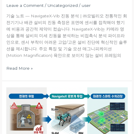
Leave a Comment
/
Uncategorized
/
user
기술 노트 — NavigateX-Vib 진동 분석 | ㈜모빌리오 전통적인 회
전기기나 배관 설비의 진동 측정은 표면에 센서를 접착해야 했기
에 비용과 공간적 제약이 컸습니다. NavigateX-Vib는 카메라 영
상을 통해 설비의 미세 진동을 분석하는 비접촉식 분석 파이프라
인으로, 센서 부착이 어려운 고압/고온 설비 진단에 혁신적인 솔루
션을 제시합니다. 주요 특징 및 기술 모션 매그니피케이션
(Motion Magnification) 육안으로 보이지 않는 설비 프레임의
Read More »
사
족
보
행
로
봇
기