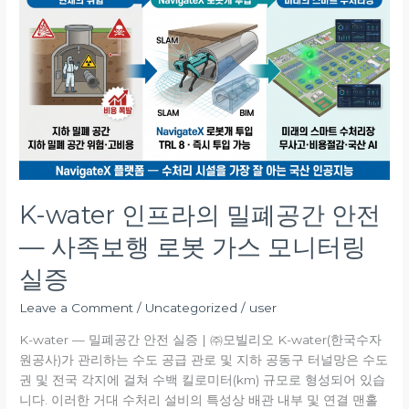
water
인
프
라
의
밀
폐
공
간
안
전
K-water 인프라의 밀폐공간 안전
—
— 사족보행 로봇 가스 모니터링
사
족
실증
보
행
Leave a Comment
/
Uncategorized
/
user
로
K-water — 밀폐공간 안전 실증 | ㈜모빌리오 K-water(한국수자
봇
원공사)가 관리하는 수도 공급 관로 및 지하 공동구 터널망은 수도
가
권 및 전국 각지에 걸쳐 수백 킬로미터(km) 규모로 형성되어 있습
스
니다. 이러한 거대 수처리 설비의 특성상 배관 내부 및 연결 맨홀
모