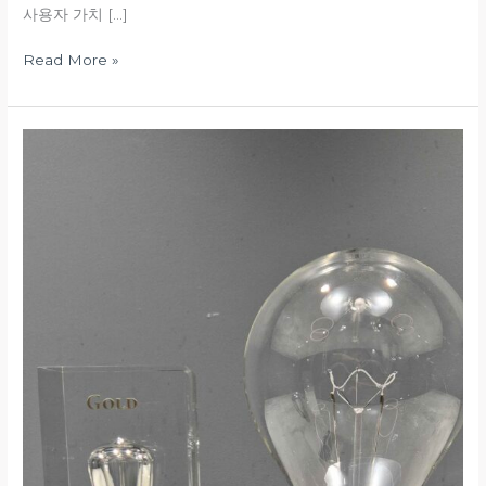
사용자 가치 […]
Read More »
모
빌
리
오
NavigateX,
Edison
Awards
2026
Gold
수
상…
산
업
안
전