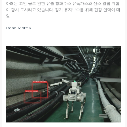
아래는 고인 물로 인한 유출 황화수소 유독가스와 산소 결핍 위험
니
이 항시 도사리고 있습니다. 정기 유지보수를 위해 현장 인력이 매
터
일
링
실
Read More »
증
국
내
조
선
S
사
현
장
의
AI
안
전
·