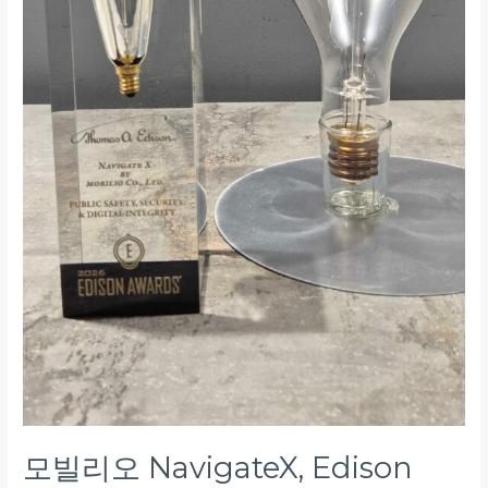
을
위
한
Physical
AI
기
술
세
계
최
고
수
준
입
증
모빌리오 NavigateX, Edison