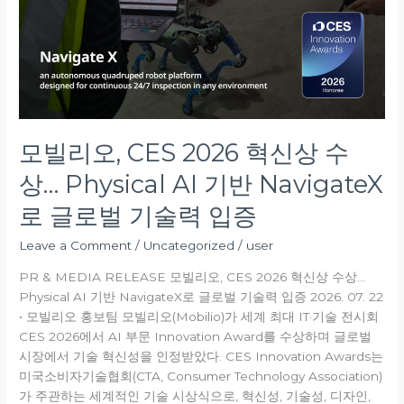
혁
신
상
수
상…
Physical
AI
기
모빌리오, CES 2026 혁신상 수
반
상… Physical AI 기반 NavigateX
NavigateX
로
로 글로벌 기술력 입증
글
로
Leave a Comment
/
Uncategorized
/
user
벌
PR & MEDIA RELEASE 모빌리오, CES 2026 혁신상 수상…
기
Physical AI 기반 NavigateX로 글로벌 기술력 입증 2026. 07. 22
술
• 모빌리오 홍보팀 모빌리오(Mobilio)가 세계 최대 IT·기술 전시회
력
CES 2026에서 AI 부문 Innovation Award를 수상하며 글로벌
입
시장에서 기술 혁신성을 인정받았다. CES Innovation Awards는
증
미국소비자기술협회(CTA, Consumer Technology Association)
가 주관하는 세계적인 기술 시상식으로, 혁신성, 기술성, 디자인,