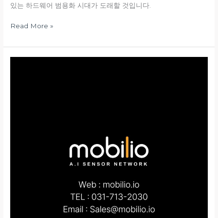
있는 하드웨어 범용화 시대가 도래할 것입니다.
치
는
Read More »
소
프
트
웨
모
어
빌
계
리
층
오
으
회
로
사
이
간
동
략
한
소
다
개