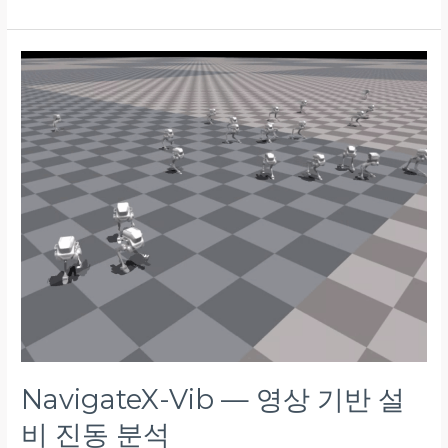
NavigateX-
Vib
—
영
상
기
반
설
비
진
동
분
석
NavigateX-Vib — 영상 기반 설
비 진동 분석