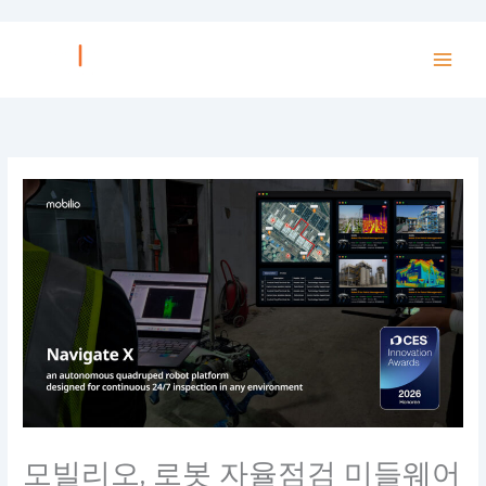
Skip
to
content
모빌리오, 로봇 자율점검 미들웨어