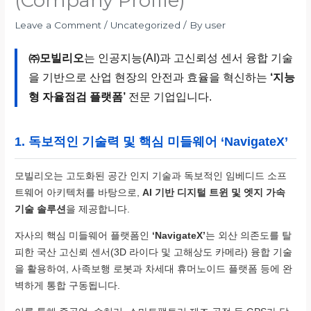
(Company Profile)
Leave a Comment
/
Uncategorized
/ By
user
㈜모빌리오
는 인공지능(AI)과 고신뢰성 센서 융합 기술
을 기반으로 산업 현장의 안전과 효율을 혁신하는
‘지능
형 자율점검 플랫폼’
전문 기업입니다.
1. 독보적인 기술력 및 핵심 미들웨어 ‘NavigateX’
모빌리오는 고도화된 공간 인지 기술과 독보적인 임베디드 소프
트웨어 아키텍처를 바탕으로,
AI 기반 디지털 트윈 및 엣지 가속
기술 솔루션
을 제공합니다.
자사의 핵심 미들웨어 플랫폼인
‘NavigateX’
는 외산 의존도를 탈
피한 국산 고신뢰 센서(3D 라이다 및 고해상도 카메라) 융합 기술
을 활용하여, 사족보행 로봇과 차세대 휴머노이드 플랫폼 등에 완
벽하게 통합 구동됩니다.