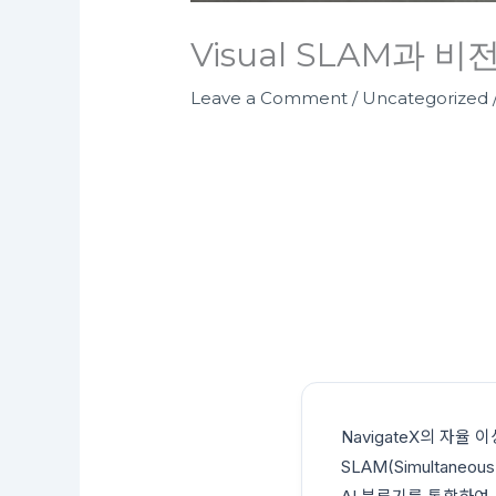
Visual SLAM과 비
Leave a Comment
/
Uncategorized
NavigateX의 자율
SLAM(Simultaneo