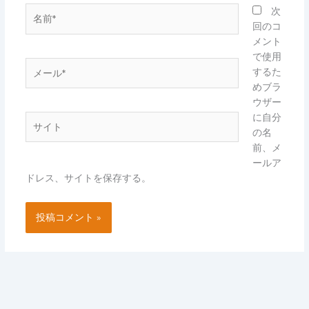
名
次
前
回のコ
*
メント
で使用
メ
するた
ー
めブラ
ル
ウザー
*
に自分
サ
の名
イ
前、メ
ト
ールア
ドレス、サイトを保存する。