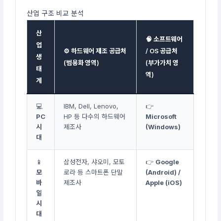
산업 구조 비교 분석
산
🧠 소프트웨어
업
⚙️ 하드웨어 제조 공급처
/ OS 공급처
생
(범용화 영역)
(부가가치 영
태
역)
계
💻
IBM, Dell, Lenovo,
👉
PC
HP 등 다수의 하드웨어
Microsoft
시
제조사
(Windows)
대
📱
삼성전자, 샤오미, 모토
👉
Google
모
로라 등 스마트폰 단말
(Android) /
바
제조사
Apple (iOS)
일
시
대