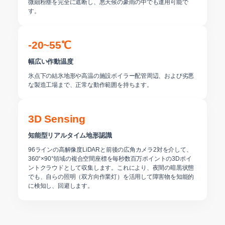
微細粉塵を完全に遮断し、悪天候の豪雨の中でも運用可能で
す。
-20~55℃
幅広い作動温度
氷点下の結氷地形や高温の施設ボイラー配管周辺、および劣悪
な製造工場まで、正常な動作範囲を持ちます。
3D Sensing
知能型リアルタイム地形認識
96ラインの高解像度LiDARと前後の広角カメラ2対を介して、
360°×90°領域の複合空間座標を毎秒数百万ポイントの3Dポイ
ントクラウドとして収集します。これにより、夜間の暗黒状態
でも、自らの照明（双方向作業灯）を活用して障害物を知能的
に検知し、回避します。