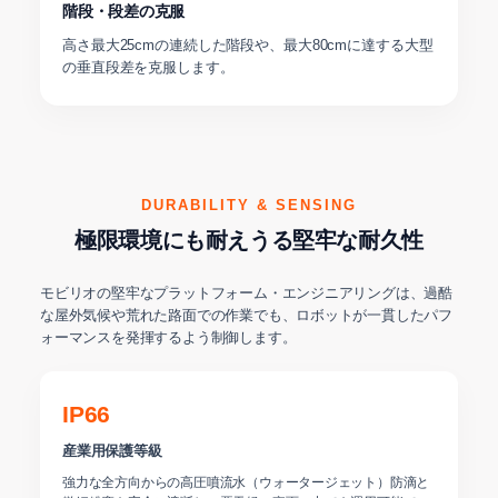
階段・段差の克服
高さ最大25cmの連続した階段や、最大80cmに達する大型
の垂直段差を克服します。
DURABILITY & SENSING
極限環境にも耐えうる堅牢な耐久性
モビリオの堅牢なプラットフォーム・エンジニアリングは、過酷
な屋外気候や荒れた路面での作業でも、ロボットが一貫したパフ
ォーマンスを発揮するよう制御します。
IP66
産業用保護等級
強力な全方向からの高圧噴流水（ウォータージェット）防滴と