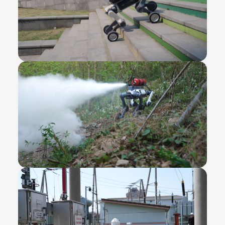
物流 ・ 配送
階段や段差が散在する複雑な都心のビル群や坂道など、ラストワンマイ
ル配送領域の革新をリードします。
災害 ・ 安全
災害発生時に森林火災や有毒ガス漏洩など、人間が立ち入るのが困難な
高温・濃煙の危険環境において、初期偵察や消防資機材の輸送を遂行し
ます。