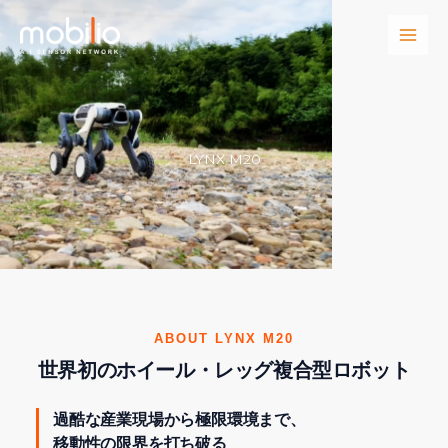
内
容
を
ス
キ
ッ
プ
LYNX M20
ABOUT LYNX M20
世界初のホイール・レッグ複合型ロボット
過酷な産業現場から極限環境まで、
移動性の限界を打ち破る