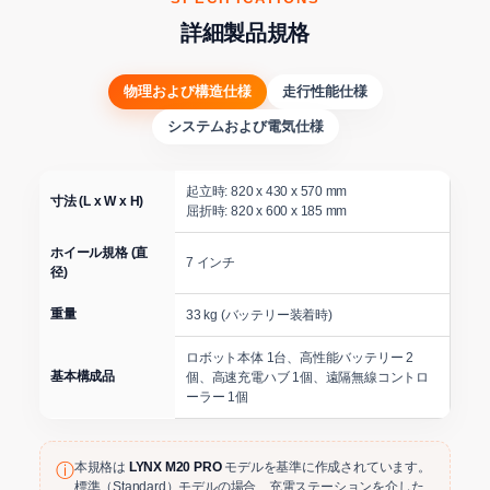
詳細製品規格
物理および構造仕様
走行性能仕様
システムおよび電気仕様
起立時: 820 x 430 x 570 mm
寸法 (L x W x H)
屈折時: 820 x 600 x 185 mm
ホイール規格 (直
7 インチ
径)
重量
33 kg (バッテリー装着時)
ロボット本体 1台、高性能バッテリー 2
基本構成品
個、高速充電ハブ 1個、遠隔無線コントロ
ーラー 1個
本規格は
LYNX M20 PRO
モデルを基準に作成されています。
ⓘ
標準（Standard）モデルの場合、充電ステーションを介した