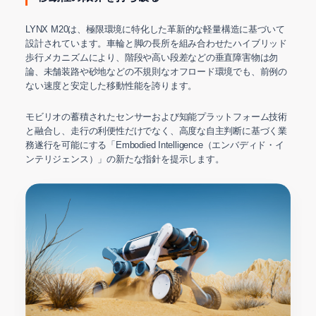
LYNX M20は、極限環境に特化した革新的な軽量構造に基づいて
設計されています。車輪と脚の長所を組み合わせたハイブリッド
歩行メカニズムにより、階段や高い段差などの垂直障害物は勿
論、未舗装路や砂地などの不規則なオフロード環境でも、前例の
ない速度と安定した移動性能を誇ります。
モビリオの蓄積されたセンサーおよび知能プラットフォーム技術
と融合し、走行の利便性だけでなく、高度な自主判断に基づく業
務遂行を可能にする「Embodied Intelligence（エンバディド・イ
ンテリジェンス）」の新たな指針を提示します。