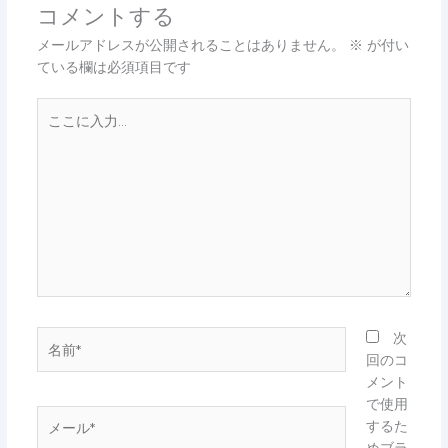
コメントする
メールアドレスが公開されることはありません。
※
が付い
ている欄は必須項目です
こ
こ
に
入
力…
名
次
前
回のコ
*
メント
で使用
メ
するた
ー