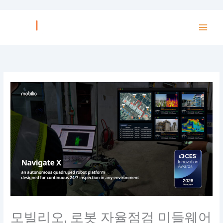
内
容
を
ス
キ
ッ
プ
모빌리오, 로봇 자율점검 미들웨어