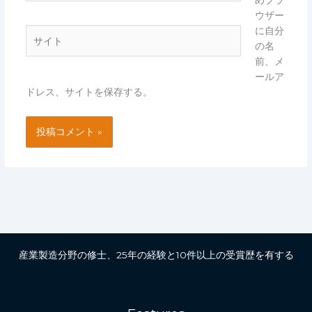
めブラ
ル
ウザー
*
に自分
サ
の名
イ
前、メ
ト
ールア
ドレス、サイトを保存する。
産業製造分野の修士、25年の経験と10件以上の受賞歴を有する