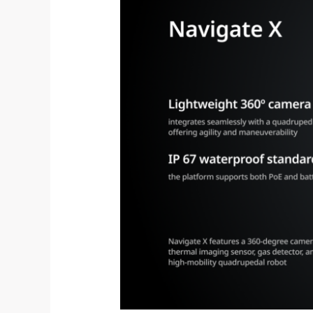
산
업
현
장
의
새
로
운
두
뇌
가
되
다.