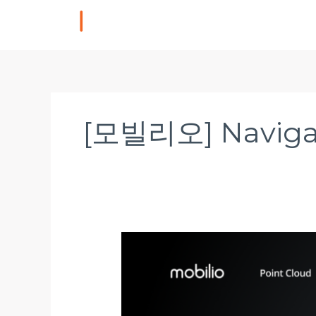
Skip
to
content
[모빌리오] Naviga
[모
빌
리
오]
NavigateX,