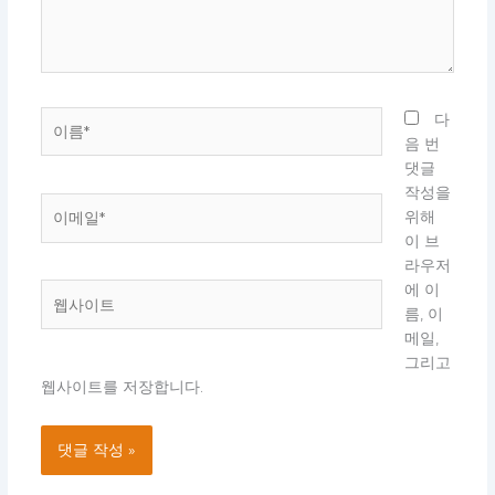
세
요...
이
다
름
음 번
*
댓글
작성을
이
위해
메
이 브
일
라우저
*
에 이
웹
름, 이
사
메일,
이
그리고
트
웹사이트를 저장합니다.