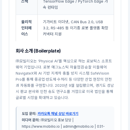
스택
TensorFlow Edge / PyTorch Edge 가
속 런타임
물리적
기가비트 이더넷, CAN Bus 2.0, USB
인터페
3.2, RS-485 등 이기종 로봇 플랫폼 확장
이스
커넥터 지원
회사 소개 (Boilerplate)
㈜모빌리오는 ‘Physical AI’를 핵심으로 하는 로보틱스 소프트
웨어 기업입니다. 로봇 애그노스틱 자율점검·순찰 미들웨어
NavigateX와 AI 기반 지게차 충돌 방지 시스템 SafeVision
Pro를 통해 중공업·반도체·수처리 등 다양한 산업 현장의 안전
과 자동화를 구현합니다. 2020년 9월 설립됐으며, 경기도 성남
시 판교 본사와 인천 송도 연구소를 거점으로 미국 법인을 통해
글로벌 시장을 확대하고 있습니다.
도입 문의:
카카오톡 채널 상담 바로가기
미디어 문의:
㈜모빌리오 홍보 담당 |
https://www.mobilio.io | admin@mobilio.io | 031-