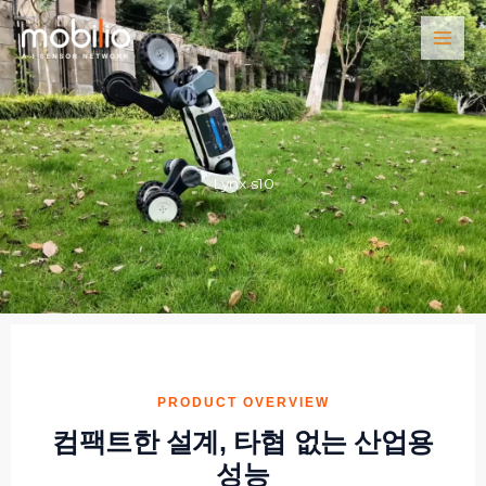
콘
텐
츠
로
건
너
뛰
기
Lynx s10
PRODUCT OVERVIEW
컴팩트한 설계, 타협 없는 산업용
성능