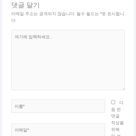
댓글 달기
이메일 주소는 공개되지 않습니다.
필수 필드는
*
로 표시됩니
다
여
기
에
입
력
하
세
요...
이
다
름
음 번
*
댓글
작성을
이
위해
메