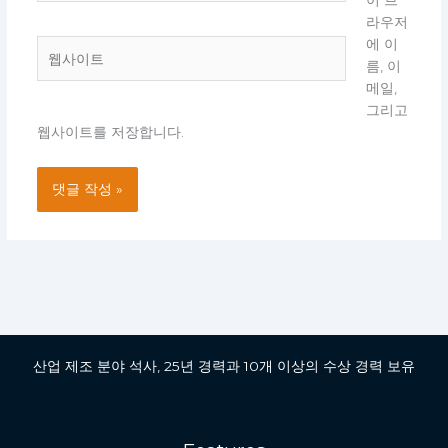
이 브
일
라우저
*
에 이
웹
름, 이
사
메일,
이
그리고
트
웹사이트를 저장합니다.
산업 제조 분야 석사, 25년 경력과 10개 이상의 수상 경력 보유