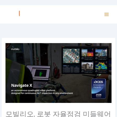
콘
텐
츠
로
건
너
뛰
기
모빌리오, 로봇 자율점검 미들웨어