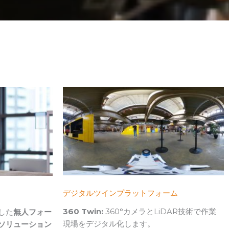
デジタルツインプラットフォーム
360 Twin:
360°カメラとLiDAR技術で作業
した
無人フォー
現場をデジタル化します。
ソリューション