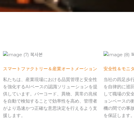
スマートファクトリー＆産業オートメーション
安全性＆モニ
私たちは、産業現場における品質管理と安全性
当社の四足歩
を強化するAIベースの認識ソリューションを提
を自律的に巡
供しています。バーコード、異物、異常の兆候
して職場の安全
を自動で検知することで効率性を高め、管理者
ョンベースの
がより迅速かつ正確な意思決定を行えるよう支
機の間での事
援します。
を保証します