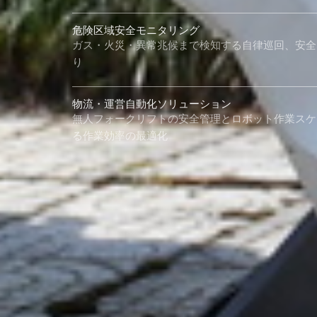
危険区域安全モニタリング
ガス・火災・異常兆候まで検知する自律巡回、安全
り
物流・運営自動化ソリューション
無人フォークリフトの安全管理とロボット作業スケ
る作業効率の最適化