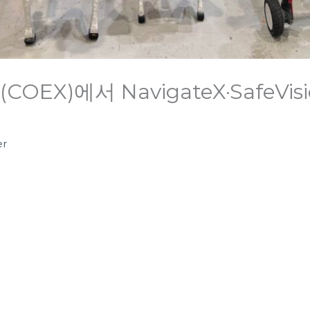
COEX)에서 NavigateX·SafeVi
er